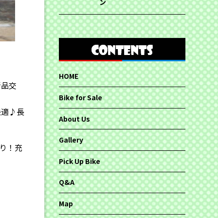
ン
HOME
新品交
Bike for Sale
快適♪長
About Us
Gallery
り！充
Pick Up Bike
Q&A
Map