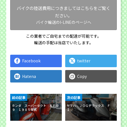
バイクの陸送費用につきましてはこちらをご覧く
ださい。
バイク輸送のI-LINEのページへ
この業者でご自宅までの配達が可能です。
輸送の手配は当店でいたします。
Facebook
twitter
Hatena
Copy
前の記事
次の記事
ホンダ スーパータクト ＡＦ０
ヤマハ ＪＯＧデラックス Ｆ
９ １９８５年式
Ｉ