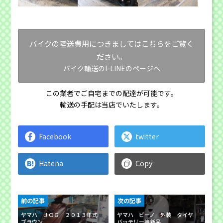
バイクの陸送費用につきましてはこちらをご覧く
ださい。
バイク輸送のI-LINEのページへ
この業者でご自宅までの配達が可能です。
輸送の手配は当店でいたします。
Facebook
twitter
Hatena
Copy
前の記事
次の記事
ヤマハ ＪＯＧ ２０１３年式
ヤマハ ビーノ 外装 タイヤ
ブラウン
バッテリー等新品