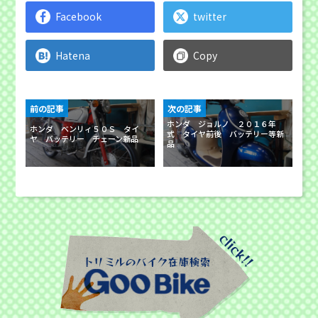
Facebook
twitter
Hatena
Copy
前の記事
次の記事
ホンダ ジョルノ ２０１６年
ホンダ ベンリィ５０Ｓ タイ
式 タイヤ前後 バッテリー等新
ヤ バッテリー チェーン新品
品