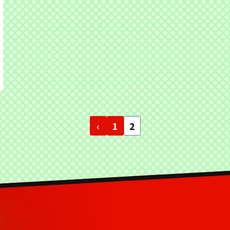
‹
1
2