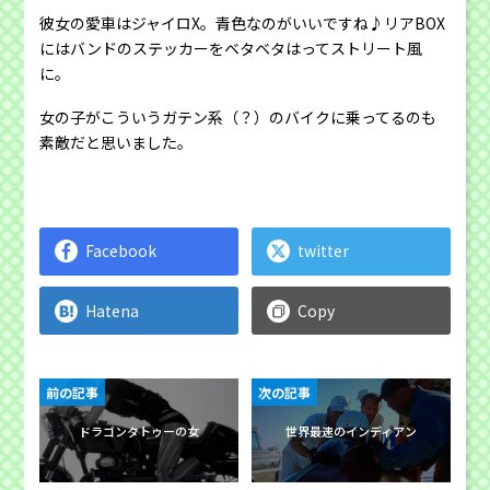
彼女の愛車はジャイロX。青色なのがいいですね♪リアBOX
にはバンドのステッカーをベタベタはってストリート風
に。
女の子がこういうガテン系（？）のバイクに乗ってるのも
素敵だと思いました。
Facebook
twitter
Hatena
Copy
前の記事
次の記事
ドラゴンタトゥーの女
世界最速のインディアン