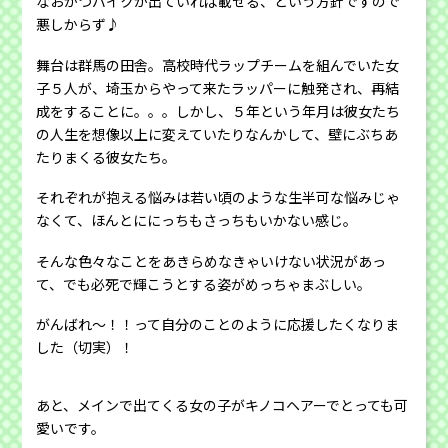
なおかつバイクが出ていれば載せる、という方針ですので
悪しからず♪
舞台は群馬の田舎。高校時代ラップチームを組んでいた女
子５人が、埼玉からやって来たラッパーに触発され、再結
成をすることに。。。しかし、５年という年月は彼女たち
の人生を想像以上に変えていたりなんかして、壁にぶちあ
たりまくる彼女たち。
それぞれが抱える悩みは若い頃のような生半可な悩みじゃ
なくて、ほんとににっちもさっちもいかない感じ。
そんな色々なことをあきらめなきゃいけない状況があっ
て、でも必死で輝こうとする姿がめっちゃまぶしい。
がんばれ〜！！って自分のことのように応援したくなりま
した（切実）！
あと、メインで出てくる女の子がキノコヘアーでとっても可
愛いです。