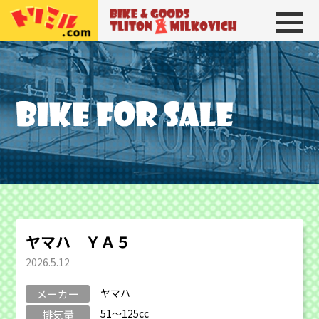
トリトン＆ミルコビッチ
BIKE＆GOODS 
ヤマハ ＹＡ５
2026.5.12
ヤマハ
メーカー
51～125cc
排気量