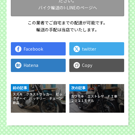
ださい。
バイク輸送のI-LINEのページへ
この業者でご自宅までの配達が可能です。
輸送の手配は当店でいたします。
Facebook
twitter
Hatena
Copy
前の記事
次の記事
スズキ グラストラッカー ビッ
カワサキ エストレヤ ＦＩ車
グボーイ バッテリー チェーン
２０１１モデル
新品