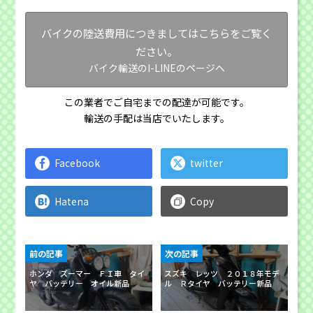
バイクの陸送費用につきましてはこちらをご覧く
ださい。
バイク輸送のI-LINEのページへ
この業者でご自宅までの配達が可能です。
輸送の手配は当店でいたします。
Facebook
twitter
Hatena
Copy
前の記事
次の記事
ホンダ ズーマー ＦＩ車 タイ
スズキ レッツ ２０１８年モデ
ヤ バッテリー オイル新品
ル Ｒタイヤ バッテリー新品