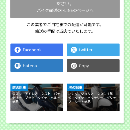
ださい。
バイク輸送のI-LINEのページへ
この業者でご自宅までの配達が可能です。
輸送の手配は当店でいたします。
Facebook
twitter
Hatena
Copy
前の記事
次の記事
スズキ アドレス ２スト バッ
ホンダ ジョルノ ２０１４年
テリー プラグ タイヤ ベルト
式 タイヤ バッテリー グリッ
新品
プ シート新品