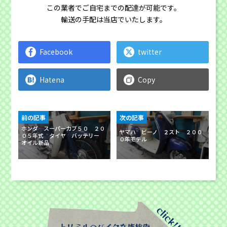
この業者でご自宅までの配達が可能です。
輸送の手配は当店でいたします。
Facebook
twitter
Hatena
Copy
前の記事
次の記事
ホンダ スーパーカブ５０ ２０
ヤマハ ビーノ ２スト ２００
０５年式 タイヤ バッテリー
０年モデル
オイル新品