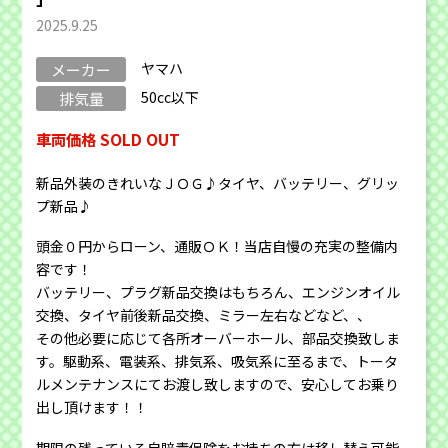
2025.9.25
ヤマハ
メーカー
50cc以下
排気量
車両価格 SOLD OUT
新品外装のきれいなＪＯＧ♪タイヤ、バッテリー、グリッ
プ新品♪
頭金０円からローン、通販ＯＫ！当店自慢の充実の整備内
容です！
バッテリー、プラグ新品交換はもちろん、エンジンオイル
交換、タイヤ前後新品交換、ミラー左右などなど、、
その他必要に応じて各所オーバーホール、部品交換致しま
す。駆動系、電装系、排気系、吸気系に至るまで、トータ
ルメンテナンスにてお渡し致しますので、安心してお乗り
出し頂けます！！
期限の残っている自賠責保険をお持ちの方は移し替え可能