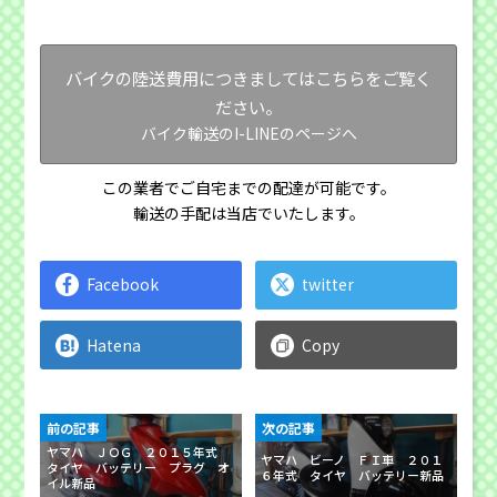
バイクの陸送費用につきましてはこちらをご覧く
ださい。
バイク輸送のI-LINEのページへ
この業者でご自宅までの配達が可能です。
輸送の手配は当店でいたします。
Facebook
twitter
Hatena
Copy
前の記事
次の記事
ヤマハ ＪＯＧ ２０１５年式
ヤマハ ビーノ ＦＩ車 ２０１
タイヤ バッテリー プラグ オ
６年式 タイヤ バッテリー新品
イル新品