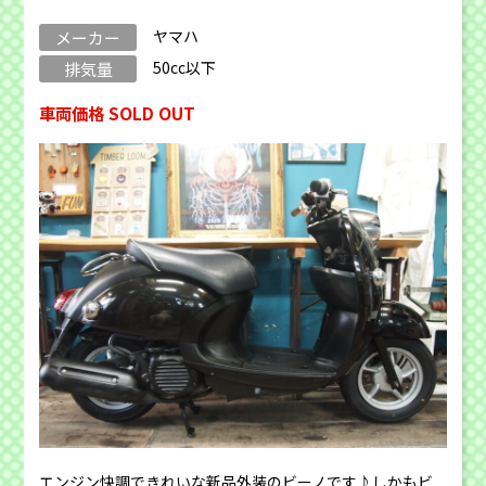
ヤマハ
メーカー
50cc以下
排気量
車両価格 SOLD OUT
エンジン快調できれいな新品外装のビーノです♪しかもビ