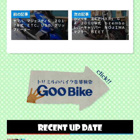
前の記事
次の記事
カワサキ ＺＥＰＨＹＲχ Ｇ
ヤマハ マジェスティＳ ２０１
４ ２０００年式 ｂｒｅｍｂｏ
７年式 ＥＴＣ、ＵＳＢ、グリッ
レバーキャリパー ＮＯＪＩＭＡ
プヒーター
マフラー ＢＥＥＴ