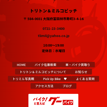
トリトン＆ミルコビッチ
〒 584-0031 大阪府富田林市寿町3-4-16
0721-23-3400
tlimil@yahoo.co.jp
10:00～19:00
定休日：水曜日
HOME
バイク在庫検索
車・バイク買取り
トリトン＆ミルコビッチについて
お知らせ
トリミル写真館
Pick Up Bike ♥
よくある質問
アクセス方法
ブログ