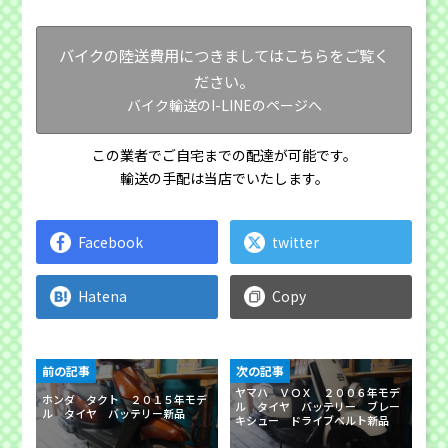
バイクの陸送費用につきましてはこちらをご覧く
ださい。
バイク輸送のI-LINEのページへ
この業者でご自宅までの配達が可能です。
輸送の手配は当店でいたします。
Facebook
twitter
Hatena
Copy
前の記事
次の記事
ヤマハ ＶＯＸ ２００６年モデ
ホンダ タクト ２０１５年モデ
ル タイヤ バッテリー ブレー
ル タイヤ バッテリー新品
キシュー ドライブベルト新品