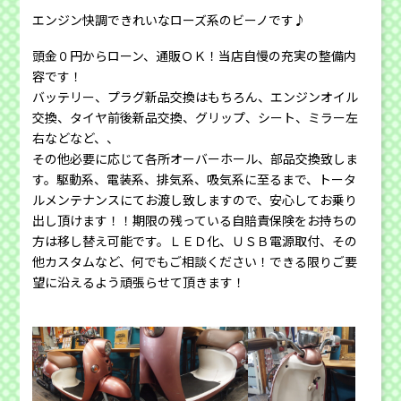
エンジン快調できれいなローズ系のビーノです♪
頭金０円からローン、通販ＯＫ！当店自慢の充実の整備内
容です！
バッテリー、プラグ新品交換はもちろん、エンジンオイル
交換、タイヤ前後新品交換、グリップ、シート、ミラー左
右などなど、、
その他必要に応じて各所オーバーホール、部品交換致しま
す。駆動系、電装系、排気系、吸気系に至るまで、トータ
ルメンテナンスにてお渡し致しますので、安心してお乗り
出し頂けます！！期限の残っている自賠責保険をお持ちの
方は移し替え可能です。ＬＥＤ化、ＵＳＢ電源取付、その
他カスタムなど、何でもご相談ください！できる限りご要
望に沿えるよう頑張らせて頂きます！