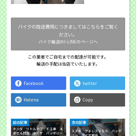
バイクの陸送費用につきましてはこちらをご覧く
ださい。
バイク輸送のI-LINEのページへ
この業者でご自宅までの配達が可能です。
輸送の手配は当店でいたします。
Facebook
twitter
Hatena
Copy
前の記事
次の記事
ホンダ リトルカブ ＦＩ車 ４
スズキ アドレスＶ５０ バッテ
速セル付き タイヤ バッテリー
リー タイヤ新品