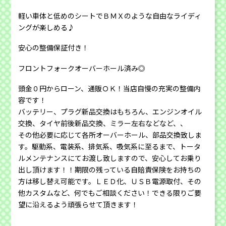
軽い車体と低めのシートでＢＭＸのような自由なライディ
ングが楽しめる♪
安心の整備保証付き！
フロントフォークオーバーホール済み◎
頭金０円からローン、通販ＯＫ！当店自慢の充実の整備内
容です！
バッテリー、プラグ新品交換はもちろん、エンジンオイル
交換、タイヤ前後新品交換、ミラー左右などなど、、
その他必要に応じて各所オーバーホール、部品交換致しま
す。駆動系、電装系、排気系、吸気系に至るまで、トータ
ルメンテナンスにてお渡し致しますので、安心してお乗り
出し頂けます！！期限の残っている自賠責保険をお持ちの
方は移し替え可能です。ＬＥＤ化、ＵＳＢ電源取付、その
他カスタムなど、何でもご相談ください！できる限りご要
望に沿えるよう頑張らせて頂きます！