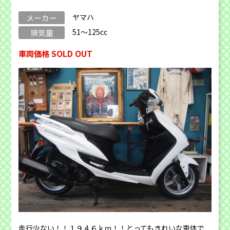
ヤマハ
メーカー
51～125cc
排気量
車両価格 SOLD OUT
走行少ない！！１９４６ｋｍ！！とってもきれいな車体で