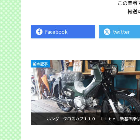
この業者
輸送
Facebook
twitter
前の記事
ホンダ クロスカブ１１０ Ｌｉｔｅ 新基準原