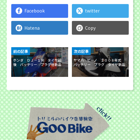
Facebook
twitter
Hatena
Copy
前の記事
次の記事
ホンダ ＤＪ－１Ｒ タイヤ前
ヤマハ ビーノ ２００８年式
後 バッテリー プラグ他新品
バッテリー プラグ タイヤ新品