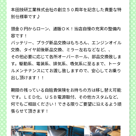
本田技研工業株式会社の創立５０周年を記念した貴重な特
別仕様車です♪
頭金０円からローン、通販ＯＫ！当店自慢の充実の整備内
容です！
バッテリー、プラグ新品交換はもちろん、エンジンオイル
交換、タイヤ前後新品交換、ミラー左右などなど、、
その他必要に応じて各所オーバーホール、部品交換致しま
す。駆動系、電装系、排気系、吸気系に至るまで、トータ
ルメンテナンスにてお渡し致しますので、安心してお乗り
出し頂けます！！
期限の残っている自賠責保険をお持ちの方は移し替え可能
です。ＬＥＤ化、ＵＳＢ電源取付、その他カスタムなど、
何でもご相談ください！できる限りご要望に沿えるよう頑
張らせて頂きます！