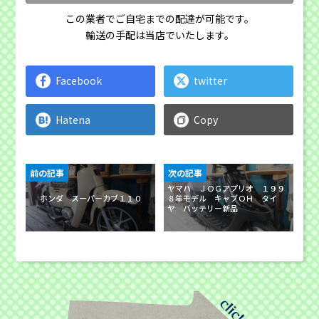
この業者でご自宅までの配達が可能です。
輸送の手配は当店でいたします。
Facebook
twitter
Hatena
Copy
前の記事
次の記事
ヤマハ ＪＯＧアプリオ １９９
ホンダ スーパーカブ１１０
８年モデル キャブＯＨ タイ
ヤ バッテリー新品