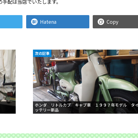
の手配は当店でいたします。
Hatena
Copy
次の記事
ホンダ リトルカブ キャブ車 １９９７年モデル タ
ッテリー新品