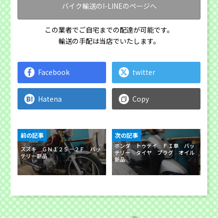
バイク輸送のI-LINEのページへ
この業者でご自宅までの配達が可能です。
輸送の手配は当店でいたします。
Facebook
twitter
Hatena
Copy
前の記事
次の記事
ホンダ トゥデイ ＦＩ車 バッ
スズキ ＧＮ１２５－２Ｆ バッ
テリー タイヤ プラグ オイル
テリー新品
新品