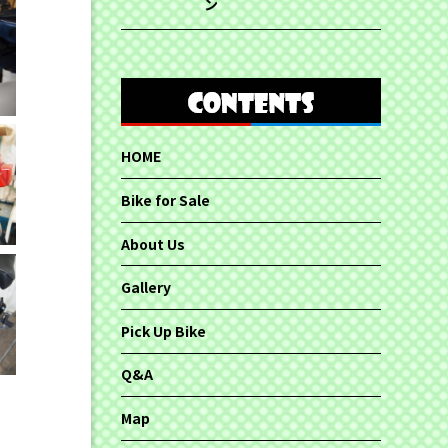
ン
HOME
Bike for Sale
About Us
Gallery
Pick Up Bike
Q&A
Map