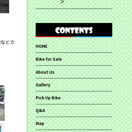
ン
源などカ
HOME
Bike for Sale
About Us
Gallery
Pick Up Bike
Q&A
Map