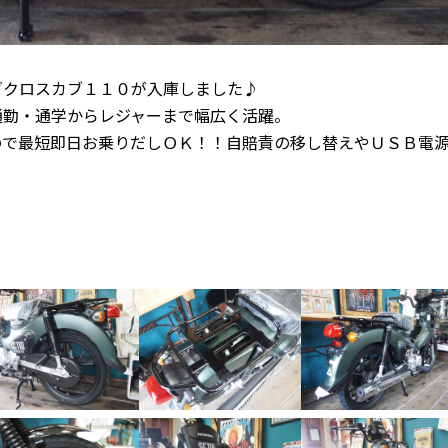
ダクロスカブ１１０が入庫しました♪
通勤・通学からレジャーまで幅広く活躍。
ので最短即日お乗りだしＯＫ！！自賠責の移し替えやＵＳＢ電