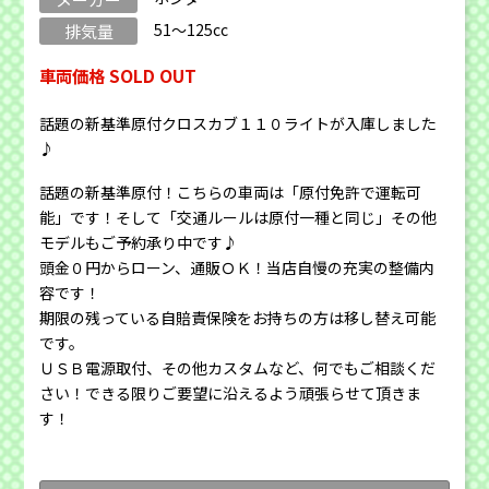
51～125cc
排気量
車両価格 SOLD OUT
話題の新基準原付クロスカブ１１０ライトが入庫しました
♪
話題の新基準原付！こちらの車両は「原付免許で運転可
能」です！そして「交通ルールは原付一種と同じ」その他
モデルもご予約承り中です♪
頭金０円からローン、通販ＯＫ！当店自慢の充実の整備内
容です！
期限の残っている自賠責保険をお持ちの方は移し替え可能
です。
ＵＳＢ電源取付、その他カスタムなど、何でもご相談くだ
さい！できる限りご要望に沿えるよう頑張らせて頂きま
す！