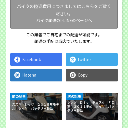
バイクの陸送費用につきましてはこちらをご覧く
ださい。
バイク輸送のI-LINEのページへ
この業者でご自宅までの配達が可能です。
輸送の手配は当店でいたします。
Facebook
twitter
Hatena
Copy
前の記事
次の記事
ホンダ Ｄｉｏ チェスタ ＦＩ
スズキ レッツ ２０１５年モデ
車 ２０１１年式 タイヤ バッ
ル タイヤ バッテリー新品
テリー新品