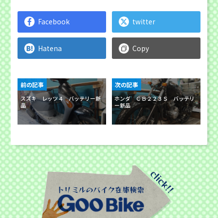
Facebook
twitter
Hatena
Copy
前の記事
次の記事
スズキ レッツ４ バッテリー新
ホンダ ＣＢ２２３Ｓ バッテリ
品
ー新品