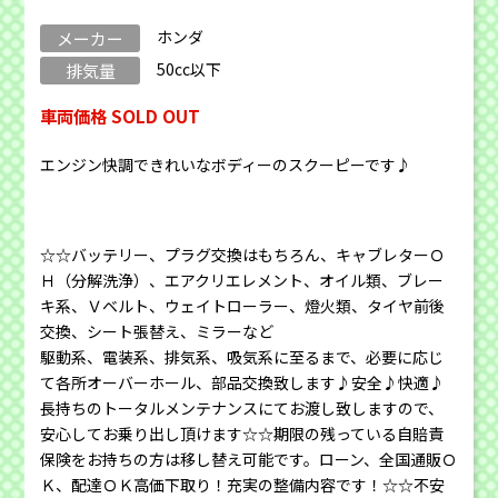
ホンダ
メーカー
50cc以下
排気量
車両価格 SOLD OUT
エンジン快調できれいなボディーのスクーピーです♪
☆☆バッテリー、プラグ交換はもちろん、キャブレターＯ
Ｈ（分解洗浄）、エアクリエレメント、オイル類、ブレー
キ系、Ｖベルト、ウェイトローラー、燈火類、タイヤ前後
交換、シート張替え、ミラーなど
駆動系、電装系、排気系、吸気系に至るまで、必要に応じ
て各所オーバーホール、部品交換致します♪安全♪快適♪
長持ちのトータルメンテナンスにてお渡し致しますので、
安心してお乗り出し頂けます☆☆期限の残っている自賠責
保険をお持ちの方は移し替え可能です。ローン、全国通販Ｏ
Ｋ、配達ＯＫ高価下取り！充実の整備内容です！☆☆不安