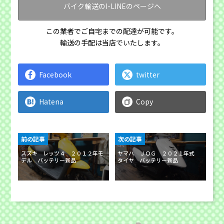
バイク輸送のI-LINEのページへ
この業者でご自宅までの配達が可能です。
輸送の手配は当店でいたします。
Facebook
twitter
Hatena
Copy
前の記事
次の記事
スズキ レッツ４ ２０１２年モ
ヤマハ ＪＯＧ ２０２１年式
デル バッテリー新品
タイヤ バッテリー新品