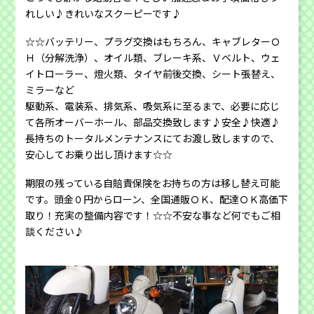
れしい♪きれいなスクーピーです♪
☆☆バッテリー、プラグ交換はもちろん、キャブレターＯ
Ｈ（分解洗浄）、オイル類、ブレーキ系、Ｖベルト、ウェ
イトローラー、燈火類、タイヤ前後交換、シート張替え、
ミラーなど
駆動系、電装系、排気系、吸気系に至るまで、必要に応じ
て各所オーバーホール、部品交換致します♪安全♪快適♪
長持ちのトータルメンテナンスにてお渡し致しますので、
安心してお乗り出し頂けます☆☆
期限の残っている自賠責保険をお持ちの方は移し替え可能
です。頭金０円からローン、全国通販ＯＫ、配達ＯＫ高価下
取り！充実の整備内容です！☆☆不安な事など何でもご相
談ください♪