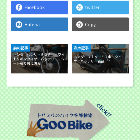
Facebook
twitter
Hatena
Copy
前の記事
次の記事
ホンダ ベンリィ５０Ｓ ホワイ
ホンダ Ｄｉｏ ＦＩ車 タイ
トリボンタイヤ バッテリー シ
ヤ バッテリー新品
ート張り替え済み