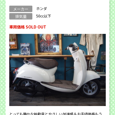
ホンダ
メーカー
50cc以下
排気量
車両価格 SOLD OUT
とっても静かな始動音とやさしい加速感＆お手頃価格もう