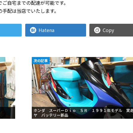
でご自宅までの配達が可能です。
の手配は当店でいたします。
Hatena
Copy
次の記事
ホンダ スーパーＤｉｏ ＳＲ １９９１年モデル 実
ヤ バッテリー新品