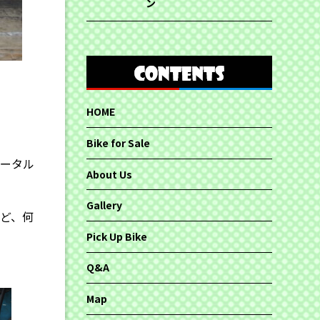
ン
HOME
、
Bike for Sale
トータル
About Us
Gallery
ど、何
Pick Up Bike
Q&A
Map