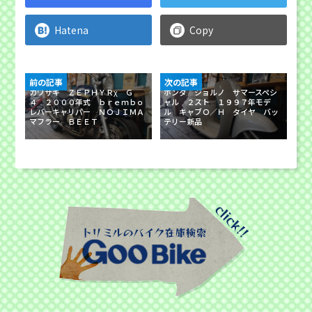
Hatena
Copy
前の記事
次の記事
カワサキ ＺＥＰＨＹＲχ Ｇ
ホンダ ジョルノ サマースペシ
４ ２０００年式 ｂｒｅｍｂｏ
ャル ２スト １９９７年モデ
レバーキャリパー ＮＯＪＩＭＡ
ル キャブＯ／Ｈ タイヤ バッ
マフラー ＢＥＥＴ
テリー新品