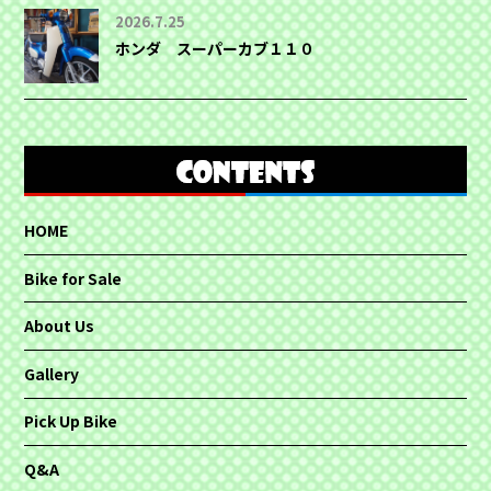
2026.7.25
ホンダ スーパーカブ１１０
HOME
Bike for Sale
About Us
Gallery
Pick Up Bike
Q&A