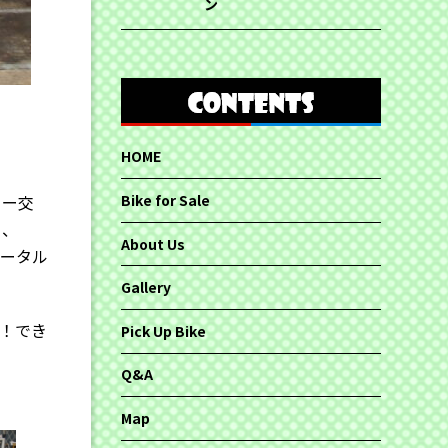
ン
HOME
ュー交
Bike for Sale
、、
About Us
トータル
Gallery
！でき
Pick Up Bike
Q&A
Map