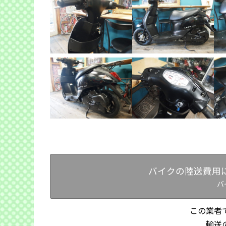
バイクの陸送費用
バ
この業者
輸送