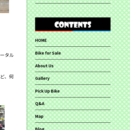
HOME
、
Bike for Sale
トータル
About Us
ど、何
Gallery
Pick Up Bike
Q&A
Map
Blog