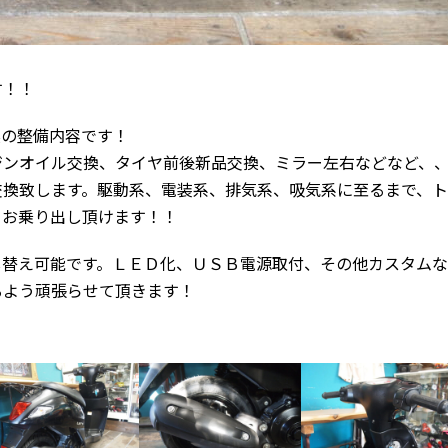
す！！
実の整備内容です！
ジンオイル交換、タイヤ前後新品交換、ミラー左右などなど、
交換致します。駆動系、電装系、排気系、吸気系に至るまで、
てお乗り出し頂けます！！
し替え可能です。ＬＥＤ化、ＵＳＢ電源取付、その他カスタムな
るよう頑張らせて頂きます！