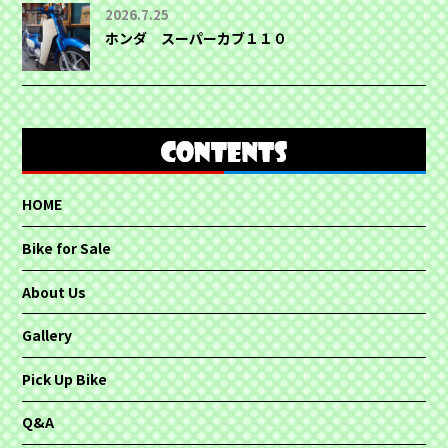
2026.7.25
ホンダ スーパーカブ１１０
HOME
Bike for Sale
About Us
Gallery
Pick Up Bike
Q&A