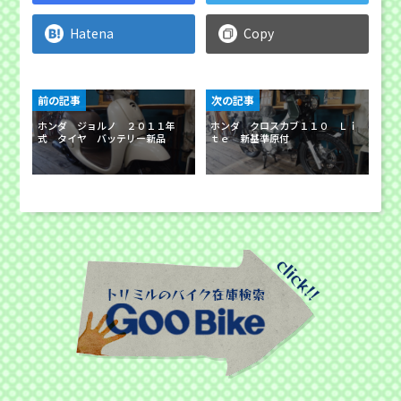
Hatena
Copy
前の記事
次の記事
ホンダ ジョルノ ２０１１年
ホンダ クロスカブ１１０ Ｌｉ
式 タイヤ バッテリー新品
ｔｅ 新基準原付