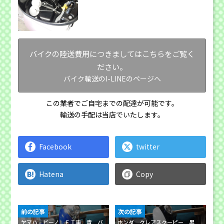
バイクの陸送費用につきましてはこちらをご覧く
ださい。
バイク輸送のI-LINEのページへ
この業者でご自宅までの配達が可能です。
輸送の手配は当店でいたします。
Facebook
twitter
Hatena
Copy
前の記事
次の記事
ヤマハ ビーノ ＦＩ車 青 バ
ホンダ クレアスクーピー 黒