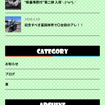
‶新基準原付″第二弾 入荷＼(^o^)／
2026.2.19
記念すべき富田林市で〇台目のアレ！！
お知らせ
ブログ
車