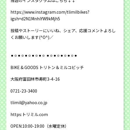
当店のインスタグラムはこちら↓↓
https://www.instagram.com/tlimilbikes?
igsh=d2N1MnhiYW9kMjh5
投稿やストーリーにいいね、シェア、応援コメントよろし
くお願いします(^O^)／
⚫︎⚪︎⚫︎⚪︎⚫︎⚪︎⚫︎⚪︎⚫︎⚪︎ ⚫︎⚪︎⚫︎⚪︎⚫︎⚪︎⚫︎⚪︎⚫︎
BIKE & GOODS トリトン＆ミルコビッチ
大阪府富田林市寿町3-4-16
0721-23-3400
tlimil@yahoo.co.jp
https:トリミル.com
OPEN:10:00-19:00（水曜定休）